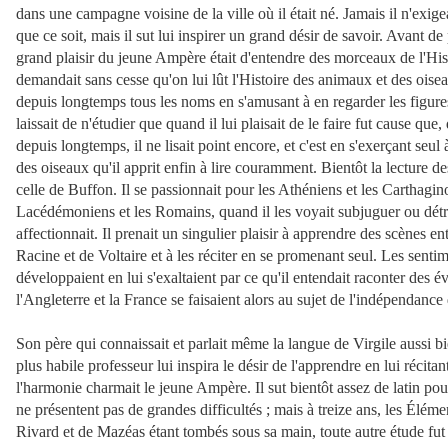
dans une campagne voisine de la ville où il était né. Jamais il n'exigea
que ce soit, mais il sut lui inspirer un grand désir de savoir. Avant de p
grand plaisir du jeune Ampère était d'entendre des morceaux de l'Histo
demandait sans cesse qu'on lui lût l'Histoire des animaux et des oiseau
depuis longtemps tous les noms en s'amusant à en regarder les figures.
laissait de n'étudier que quand il lui plaisait de le faire fut cause que, 
depuis longtemps, il ne lisait point encore, et c'est en s'exerçant seul 
des oiseaux qu'il apprit enfin à lire couramment. Bientôt la lecture des
celle de Buffon. Il se passionnait pour les Athéniens et les Carthaginoi
Lacédémoniens et les Romains, quand il les voyait subjuguer ou détrui
affectionnait. Il prenait un singulier plaisir à apprendre des scènes ent
Racine et de Voltaire et à les réciter en se promenant seul. Les sentim
développaient en lui s'exaltaient par ce qu'il entendait raconter des é
l'Angleterre et la France se faisaient alors au sujet de l'indépendance 
Son père qui connaissait et parlait même la langue de Virgile aussi bien
plus habile professeur lui inspira le désir de l'apprendre en lui récita
l'harmonie charmait le jeune Ampère. Il sut bientôt assez de latin pou
ne présentent pas de grandes difficultés ; mais à treize ans, les Élém
Rivard et de Mazéas étant tombés sous sa main, toute autre étude fut ou