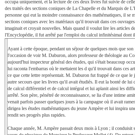
occupa uniquement, et la lecture de ces deux livres fut suivie de celle 
des traités des sections coniques de La Chapelle et du Marquis de L'H
personne qui eut la moindre connaissance des mathématiques, il se mi
sections coniques avec les matériaux qu'il trouvait dans ces ouvrages 
imaginait et croyait nouvelles. Mais quand il voulut lire les articles 
l'Encyclopédie, il fut arrêté par l'emploi du calcul infinitésimal dont i
Ayant à cette époque, pendant un séjour de quelques mois que son pè
l'occasion de voir M. Daburon, alors professeur de théologie au Coll
aujourd'hui inspecteur général des études, qui s'était beaucoup occu
lui raconta l'embarras où le mettaient les d qu'il trouvait dans ces art
ce que cette lettre représentait. M. Daburon fut frappé de ce que le 
autre secours que les livres qu'il avait étudiés. Il eut la bonté de lu
de calcul différentiel et de calcul intégral et lui aplanit ainsi les diffic
arrêté. Son père, pénétré de reconnaissance, se lia d'une intime ami
venait parfois passer quelques jours à la campagne où il avait ramen
dirigea les études mathématiques du jeune Ampère et lui inspira une
rendit ses progrès plus rapides. 

Chaque année, M. Ampère passait deux mois à Lyon ; il conduisit so
cours de physique de Monsieur le Professeur Mollet (4). De retour à