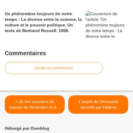
Un phénomène toujours de notre
temps : Le divorce entre la science, la
culture et le pouvoir politique. Un
texte de Bertrand Russell. 1958.
Commentaires
Ajouter un commentaire
< Je me souviens du
L'esprit de l'Arcouest
manoir de Keranden et des
raconté par Hélène
moments que j'y ai passés
Langevin-Joliot. Un film de
avec mes élèves du lycée
Florence Riou. >
de l'Elorn.
Hébergé par Overblog