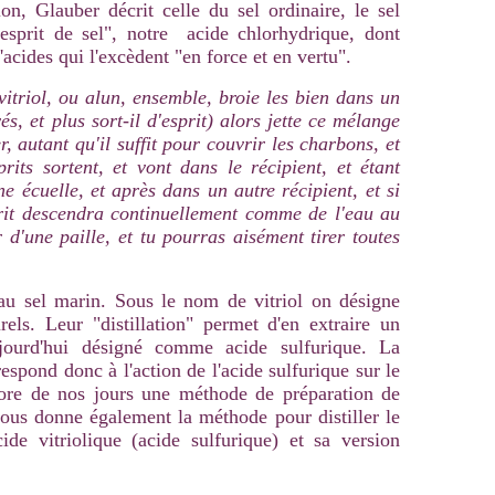
on, Glauber décrit celle du sel ordinaire, le sel
'esprit de sel", notre acide chlorhydrique, dont
'acides qui l'excèdent "en force et en vertu".
vitriol, ou alun, ensemble, broie les bien dans un
és, et plus sort-il d'esprit) alors jette ce mélange
r, autant qu'il suffit pour couvrir les charbons, et
rits sortent, et vont dans le récipient, et étant
e écuelle, et après dans un autre récipient, et si
sprit descendra continuellement comme de l'eau au
 d'une paille, et tu pourras aisément tirer toutes
 au sel marin. Sous le nom de vitriol on désigne
rels. Leur "distillation" permet d'en extraire un
 aujourd'hui désigné comme acide sulfurique. La
espond donc à l'action de l'acide sulfurique sur le
ore de nos jours une méthode de préparation de
nous donne également la méthode pour distiller le
acide vitriolique (acide sulfurique) et sa version