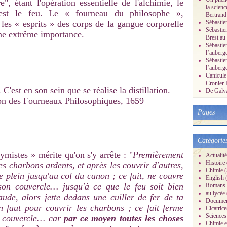
ire", étant l'opération essentielle de l'alchimie, le
la scienc
 est le feu. Le « fourneau du philosophe »,
Bertrand
 les « esprits » des corps de la gangue corporelle
Sébastie
Sébastie
une extrême importance.
Brest au
Sébastien
l’auberg
Sébastien
l’auberg
Canicule 
Cronier 
'est en son sein que se réalise la distillation.
De Galvan
ion des Fourneaux Philosophiques, 1659
Pages
Catégorie
ymistes » mérite qu'on s'y arrête : "
Premièrement
Actualité
Histoire d
es charbons ardents, et après les couvrir d'autres,
Chimie
(
e plein jusqu'au col du canon ; ce fait, ne couvre
English
(
son couvercle… jusqu'à ce que le feu soit bien
Romans
au lycée
aude, alors jette dedans une cuiller de fer de ta
Documen
n faut pour couvrir les charbons ; ce fait ferme
Cicatrice
Sciences
n couvercle… car
par ce moyen
toutes les choses
Chimie et