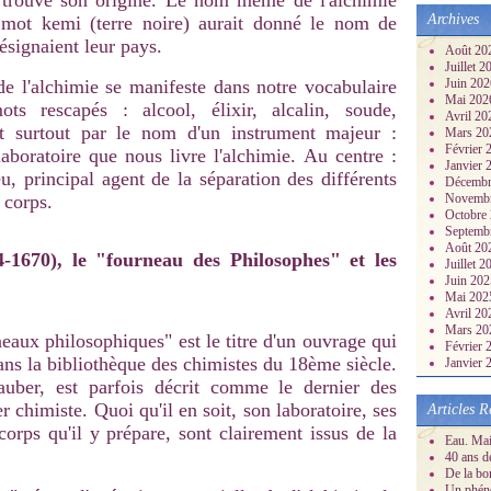
t trouvé son origine. Le nom même de l'alchimie
Archives
e mot kemi (terre noire) aurait donné le nom de
ésignaient leur pays.
Août 20
Juillet 
de l'alchimie se manifeste dans notre vocabulaire
Juin 20
Mai 20
ts rescapés : alcool, élixir, alcalin, soude,
Avril 2
t surtout par le nom d'un instrument majeur :
Mars 2
Février
laboratoire que nous livre l'alchimie. Au centre :
Janvier
eu, principal agent de la séparation des différents
Décembr
 corps.
Novemb
Octobre
Septemb
Août 20
1670), le "fourneau des Philosophes" et les
Juillet 
Juin 20
Mai 20
Avril 2
Mars 2
aux philosophiques" est le titre d'un ouvrage qui
Février
ans la bibliothèque des chimistes du 18ème siècle.
Janvier
uber, est parfois décrit comme le dernier des
 chimiste. Quoi qu'il en soit, son laboratoire, ses
Articles R
orps qu'il y prépare, sont clairement issus de la
Eau. Mai
40 ans d
De la bo
Un phéno