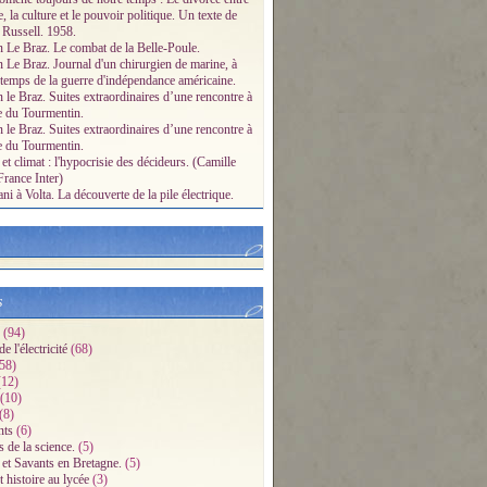
e, la culture et le pouvoir politique. Un texte de
 Russell. 1958.
n Le Braz. Le combat de la Belle-Poule.
n Le Braz. Journal d'un chirurgien de marine, à
 temps de la guerre d'indépendance américaine.
 le Braz. Suites extraordinaires d’une rencontre à
e du Tourmentin.
 le Braz. Suites extraordinaires d’une rencontre à
e du Tourmentin.
et climat : l'hypocrisie des décideurs. (Camille
France Inter)
i à Volta. La découverte de la pile électrique.
s
(94)
e l'électricité
(68)
58)
12)
(10)
(8)
ts
(6)
s de la science.
(5)
 et Savants en Bretagne.
(5)
 histoire au lycée
(3)