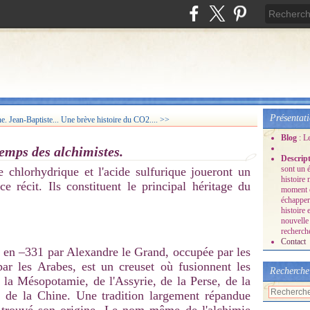
Présentat
e. Jean-Baptiste...
Une brève histoire du CO2.... >>
Blog
: L
temps des alchimistes.
Descrip
sont un é
de chlorhydrique et l'acide sulfurique joueront un
histoire
ce récit. Ils constituent le principal héritage du
moment o
échapper
histoire 
nouvelle 
recherche
Contact
e en –331 par Alexandre le Grand, occupée par les
par les Arabes, est un creuset où fusionnent les
Recherche
e la Mésopotamie, de l'Assyrie, de la Perse, de la
 de la Chine. Une tradition largement répandue