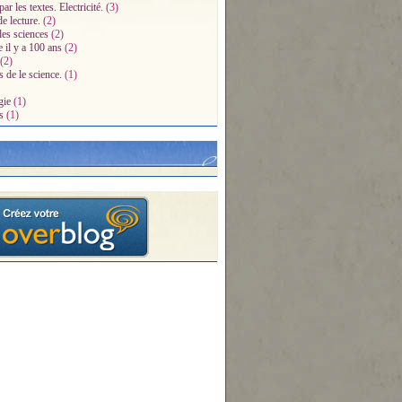
par les textes. Electricité.
(3)
e lecture.
(2)
des sciences
(2)
e il y a 100 ans
(2)
(2)
s de le science.
(1)
gie
(1)
s
(1)