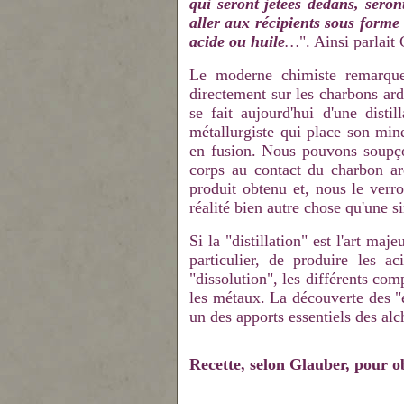
qui seront jetées dedans, seron
aller aux récipients sous forme
acide ou huile
…
". Ainsi parlait
Le moderne chimiste remarquer
directement sur les charbons ard
se fait aujourd'hui d'une disti
métallurgiste qui place son mine
en fusion. Nous pouvons soupço
corps au contact du charbon ar
produit obtenu et, nous le verron
réalité bien autre chose qu'une si
Si la "distillation" est l'art maj
particulier, de produire les a
"dissolution", les différents com
les métaux. La découverte des "e
un des apports essentiels des alc
Recette, selon Glauber, pour ob