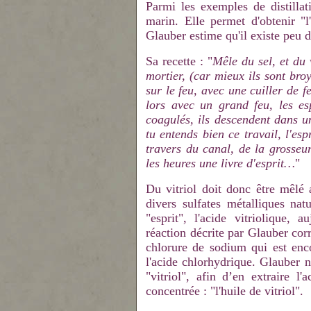
Parmi les exemples de distillati
marin. Elle permet d'obtenir "l
Glauber estime qu'il existe peu d
Sa recette : "
Mêle du sel, et du 
mortier, (car mieux ils sont broy
sur le feu, avec une cuiller de fe
lors avec un grand feu, les esp
coagulés, ils descendent dans un
tu entends bien ce travail, l'e
travers du canal, de la grosseur
les heures une livre d'esprit…
"
Du vitriol doit donc être mêlé
divers sulfates métalliques natu
"esprit", l'acide vitriolique,
réaction décrite par Glauber corr
chlorure de sodium qui est enc
l'acide chlorhydrique. Glauber 
"vitriol", afin d’en extraire l'
concentrée : "l'huile de vitriol".