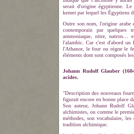
indique que l’alchimie y aurai
serait d'origine égyptienne. L
kemet par lequel les Égyptiens d
Outre son nom, l'origine arabe 
contemporain par quelques mo
ammoniaque, nitre, natron… e
l'alambic. Car c'est d'abord un 
l'Athanor, le four ou règne le f
éléments dont sont composés les
Johann Rudolf Glauber (1604-
acides.
"Description des nouveaux fourne
figurait encore en bonne place d
Son auteur, Johann Rudolf Gla
alchimistes, ou comme le premier
méthodes, son vocabulaire, les c
tradition alchimique.