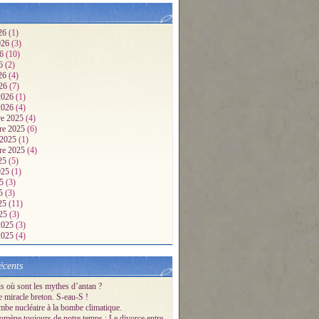
26
(1)
2026
(3)
26
(10)
26
(2)
026
(4)
026
(7)
 2026
(1)
 2026
(4)
e 2025
(4)
re 2025
(6)
 2025
(1)
re 2025
(4)
25
(5)
2025
(1)
25
(3)
25
(3)
025
(11)
025
(3)
 2025
(3)
 2025
(4)
écents
s où sont les mythes d’antan ?
e miracle breton. S-eau-S !
mbe nucléaire à la bombe climatique.
mène toujours de notre temps : Le divorce entre