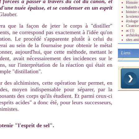
t forcées à passer à travers du col du canon, et
Histoire 
 d'une nuée épaisse, et se condenser en un esprit
hasards d
histoire 
 Glauber.
la scienc
écologie
a que la façon de jeter le corps à "distiller"
Cicatrice
ac
(1)
ents, ne correspond pas exactement à l'idée qu'on
archéolo
llation. Le procédé s'apparente plutôt à celui du
sites ami
rai au sein de la fournaise pour obtenir le métal
nner, aujourd'hui, que cette méthode, mettant le
Liens
dent, avait nécessairement des incidences sur le
s, sur l'interprétation de la réaction qui était en
mple "distillation".
eur des alchimistes, cette opération leur permet, en
cides, moyen indispensable pour séparer, par la
posants des corps qu'ils étudient. Et parmi ceux-ci
sprits acides" a donc été, pour leurs successeurs,
himistes.
tenir "l'esprit de sel".