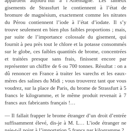
appartient aujourd’hui à l’Allemagne. Les fameux
gisements de Strassfurt le contiennent à l’état de
bromure de magnésium, exactement comme les nitrates
du Pérou contiennent l’iode à l’état d’iodate. Il s’y
trouve seulement en bien plus faibles proportions ; mais,
par suite de l’importance colossale du gisement, qui
fournit à peu près tout le chlore et la potasse consommés
sur le globe, ces faibles quantités de brome, concentrées
et traitées presque sans frais, finissent encore par
représenter un chiffre de 6 ou 700 tonnes. Résultat : on a
dû renoncer en France à traiter les varechs et les eaux-
mères des salines du Midi ; vous trouverez tant que vous
voudrez, sur la place de Paris, du brome de Strassfurt à 5
francs le kilogramme, et le même produit revenait à 7
francs aux fabricants français !…
— Il fallait frapper le brome étranger d’un droit d’entrée
suffisamment élevé, dis-je à M. L… L’iode étranger ne
paie-t-il point à l’importation 5 francs par kilogramme ?