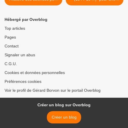
enseigner les sciences.
réforme démocratique de
l'enseignement". Une
référence toujours
Hébergé par Overblog
d'actualité en matière
d'enseignement et
Top articles
d'éducation. >
Pages
Contact
Signaler un abus
C.G.U.
Cookies et données personnelles
Préférences cookies
Voir le profil de Gérard Borvon sur le portail Overblog
Créer un blog sur Overblog
Créer un blog