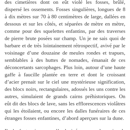
des cimetières dont on eût violé les fosses, brûlé,
dispersé les ossements. Fosses singulières, longues de 8
à dix mètres sur 70 à 80 centimètres de large, dallées en
dessous et sur les côtés, et séparées de mètre en mètre,
comme pour des squelettes enfantins, par des traverses
de pierre brute posées sur champ. Un je ne sais quoi de
barbare et de très lointainement rétrospectif, avivé par le
voisinage d’une douzaine de meules rondes et trapues,
semblables à des huttes de nomades, émanait de ces
déconcertants sarcophages. Plus loin, autour d’une haute
gaffe à faucille plantée en terre et dont le croissant
d’acier prenait sur le ciel une mystérieuse signification,
des blocs noirs, rectangulaires, adossés les uns contre les
autres, simulaient de grands cairns préhistoriques. On
eût dit des blocs de lave, sans les efflorescences violâtres
qui les étoilaient, ou encore les dalles funéraires de ces
étranges fosses enfantines, d’abord aperçues sur la dune.