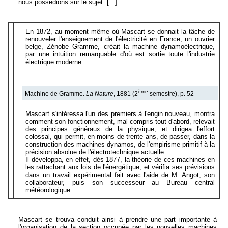
nous possédions sur le sujet. [...]
En 1872, au moment même où Mascart se donnait la tâche de
renouveler l'enseignement de l'électricité en France, un ouvrier
belge, Zénobe Gramme, créait la machine dynamoélectrique,
par une intuition remarquable d'où est sortie toute l'industrie
électrique moderne.
ème
Machine de Gramme.
La Nature
, 1881 (2
semestre), p. 52
Mascart s'intéressa l'un des premiers à l'engin nouveau, montra
comment son fonctionnement, mal compris tout d'abord, relevait
des principes généraux de la physique, et dirigea l'effort
colossal, qui permit, en moins de trente ans, de passer, dans la
construction des machines dynamos, de l'empirisme primitif à la
précision absolue de l'électrotechnique actuelle.
Il développa, en effet, dès 1877, la théorie de ces machines en
les rattachant aux lois de l'énergétique, et vérifia ses prévisions
dans un travail expérimental fait avec l'aide de M. Angot, son
collaborateur, puis son successeur au Bureau central
météorologique.
Mascart se trouva conduit ainsi à prendre une part importante à
l'organisation de la section occupée par les nouvelles machines