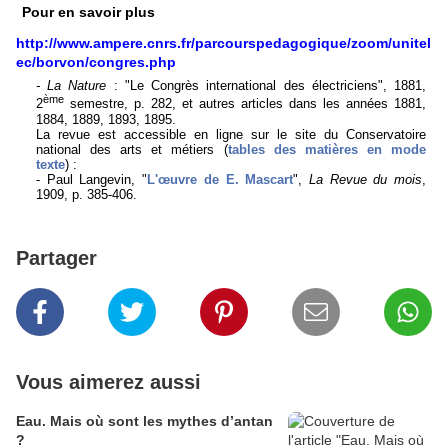
Pour en savoir plus
http://www.ampere.cnrs.fr/parcourspedagogique/zoom/unitel
ec/borvon/congres.php
- La Nature
: "Le Congrès international des électriciens", 1881,
ème
2
semestre, p. 282, et autres articles dans les années 1881,
1884, 1889, 1893, 1895.
La revue est accessible en ligne sur le site du Conservatoire
national des arts et métiers (
tables des matières en mode
texte
) :
- Paul Langevin, "
L'œuvre de E. Mascart
",
La Revue du mois
,
1909, p. 385-406.
Partager
Vous aimerez aussi
Eau. Mais où sont les mythes d’antan
?