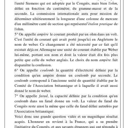
l'unité Siemens qui est adoptée par le Congrès, mais bien l'
ohm
,
défini en fonction du centimètre, du gramme-masse et de la
seconde. La commission internationale aura pour mission de
déterminer ultérieurement la longueur d'une colonne de mercure
d'un millimètre carré de section qui représente
l'étalon pratique
de
l'ohm.
5° On appelle
ampère
le courant produit par un ohm dans un volt.
C'est l'unité de courant qui avait porté jusqu'ici en Angleterre le
nom de weber. Ce changement a été nécessité par ce fait qu'il
existait déjà en Allemagne une unité de courant établie par Weber
lui-même, portant son nom et dont la valeur était dix fois plus
petite que celle du weber anglais. Le choix du nom
ampère
fait
disparaître la confusion.
6° On appelle
coulomb
la quantité d'électricité définie par la
condition qu'un ampère donne un coulomb par seconde. Le
coulomb correspond à l'ancienne unité de quantité établie par le
Comité de l'Association britannique et à laquelle il avait aussi
donné le nom de weber.
7° On appelle
farad
, la capacité définie par la condition qu'un
coulomb dans un farad donne un volt. La valeur du farad du
Congrès reste ainsi la même que celle du farad défini autrefois par
l'Association britannique.
Voici donc une grande question vidée et un magnifique résultat
acquis. L'honneur en revient à la France, qui a su prendre
l'initiative du Congrès, et aux savants étrangers qui ont répondu à