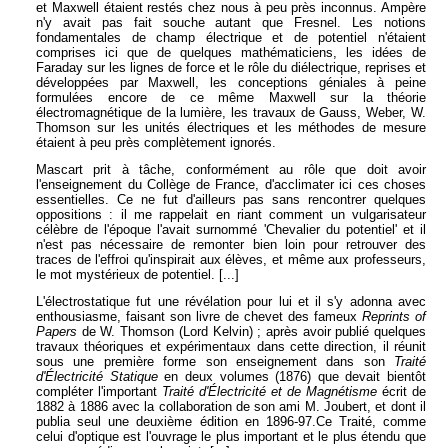
et Maxwell étaient restés chez nous à peu près inconnus. Ampère
n'y avait pas fait souche autant que Fresnel. Les notions
fondamentales de champ électrique et de potentiel n'étaient
comprises ici que de quelques mathématiciens, les idées de
Faraday sur les lignes de force et le rôle du diélectrique, reprises et
développées par Maxwell, les conceptions géniales à peine
formulées encore de ce même Maxwell sur la théorie
électromagnétique de la lumière, les travaux de Gauss, Weber, W.
Thomson sur les unités électriques et les méthodes de mesure
étaient à peu près complètement ignorés.
Mascart prit à tâche, conformément au rôle que doit avoir
l'enseignement du Collège de France, d'acclimater ici ces choses
essentielles. Ce ne fut d'ailleurs pas sans rencontrer quelques
oppositions : il me rappelait en riant comment un vulgarisateur
célèbre de l'époque l'avait surnommé 'Chevalier du potentiel' et il
n'est pas nécessaire de remonter bien loin pour retrouver des
traces de l'effroi qu'inspirait aux élèves, et même aux professeurs,
le mot mystérieux de potentiel. [...]
L'électrostatique fut une révélation pour lui et il s'y adonna avec
enthousiasme, faisant son livre de chevet des fameux
Reprints of
Papers
de W. Thomson (Lord Kelvin) ; après avoir publié quelques
travaux théoriques et expérimentaux dans cette direction, il réunit
sous une première forme son enseignement dans son
Traité
d'Électricité Statique
en deux volumes (1876) que devait bientôt
compléter l'important
Traité d'Électricité et de Magnétisme
écrit de
1882 à 1886 avec la collaboration de son ami M. Joubert, et dont il
publia seul une deuxième édition en 1896-97.Ce Traité, comme
celui d'optique est l'ouvrage le plus important et le plus étendu que