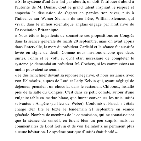
« Si le système d'unités a fini par aboutir, on doit l'attribuer d'abord à
l'autorité de M. Dumas, dont le grand talent inspirait le respect et
empêcha la discussion de s'égarer en paroles trop vives, puis à
l'influence sur Werner Siemens de son frère, William Siemens, qui
vivait dans le milieu scientifique anglais engagé par l'initiative de
l'Association Britannique.
« Nous étions impatients de soumettre ces propositions au Congrès
dans la séance générale du mardi 20 septembre, mais on avait appris
dans l'intervalle, la mort du président Garfield et la séance fut aussitôt
levée en signe de deuil. Comme nous n'avions encore que deux
unités, l'ohm et le volt, et qu'il était nécessaire de compléter le
système, je demandai au président, M. Cochery, si les commissions au
moins pouvaient se réunir.
« Je dus m'incliner devant sa réponse négative, et nous restâmes, avec
von Helmholtz, auprès de Lord et Lady Kelvin qui, ayant négligé de
déjeuner, prenaient un chocolat dans le restaurant Chiboust, installé
près de la salle du Congrès. C'est dans ce petit comité, autour d'une
vulgaire table en marbre blanc, que furent convenues les trois unités
suivantes : Ampère (au lieu de Weber), Coulomb et Farad. « J'étais
chargé d'en lire le texte le lendemain 21 septembre en séance
générale. Nombre de membres de la commission, qui ne connaissaient
que la séance du samedi, en furent bien un peu surpris, mais les
commentaires de Lord Kelvin et de von Helmholtz ne permirent plus
aucune hésitation. Le système pratique d'unités était fondé ».