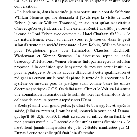
j'ai levé la séance. » Je n'ai pas souvenir de ce que fut ensuite notre
conversation.
« Le lendemain, dans la matinée, je rencontrai sur le pont de Solferino
William Siemens qui me demanda si j'avais reçu la visite de Lord
Kelvin (alors sir William Thomson), en ajoutant qu'on m'invitait à
dîner et qu'on espérait arriver à une entente. Rentré aussitôt, je trouvai
la carte de Lord Kelvin avec ces mots : « Hôtel Chatham, 6h30 ». « Je
fus naturellement exact au rendez-vous et je trouvai dans le petit
salon d'attente une société imposante : Lord Kelvin, William Siemens
pour l'Angleterre, puis von Helmholtz, Clausius, Kirchhoff,
Wiedemann et Werner Siemens. La discussion reprit et, après
beaucoup d'hésitations, Werner Siemens finit par accepter la solution
proposée, à la condition que le système de mesures serait institué «
pour la pratique ». Je ne fis aucune difficulté à cette qualification et
rédigeai au crayon sur le bord du piano le texte de la convention. Le
système de mesures pour la pratique avait comme bases les unités
électromagnétiques C.G.S. On définissait l'Ohm et le Volt, en laissant à
une commission internationale le soin de fixer les dimensions de la
colonne de mercure propre à représenter l'Ohm.
« Soulagé ainsi d'un grand poids, je dînai de bon appétit et, après la
soirée, j'allai en rentrant, à tout hasard, sonner à la porte de M. Dumas,
quoiqu'il fût déjà 10h30. Il était au salon au milieu de sa famille et
mon premier mot fut : « L'accord est fait sur les unités électriques ». Je
n'oublierai jamais l'impression de joie véritable manifestée par M.
Dumas à cette nouvelle qu'il était loin d'attendre.