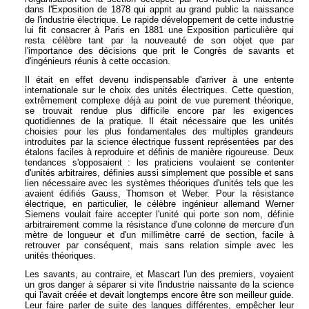
dans l'Exposition de 1878 qui apprit au grand public la naissance
de l'industrie électrique. Le rapide développement de cette industrie
lui fit consacrer à Paris en 1881 une Exposition particulière qui
resta célèbre tant par la nouveauté de son objet que par
l'importance des décisions que prit le Congrès de savants et
d'ingénieurs réunis à cette occasion.
Il était en effet devenu indispensable d'arriver à une entente
internationale sur le choix des unités électriques. Cette question,
extrêmement complexe déjà au point de vue purement théorique,
se trouvait rendue plus difficile encore par les exigences
quotidiennes de la pratique. Il était nécessaire que les unités
choisies pour les plus fondamentales des multiples grandeurs
introduites par la science électrique fussent représentées par des
étalons faciles à reproduire et définis de manière rigoureuse. Deux
tendances s'opposaient : les praticiens voulaient se contenter
d'unités arbitraires, définies aussi simplement que possible et sans
lien nécessaire avec les systèmes théoriques d'unités tels que les
avaient édifiés Gauss, Thomson et Weber. Pour la résistance
électrique, en particulier, le célèbre ingénieur allemand Werner
Siemens voulait faire accepter l'unité qui porte son nom, définie
arbitrairement comme la résistance d'une colonne de mercure d'un
mètre de longueur et d'un millimètre carré de section, facile à
retrouver par conséquent, mais sans relation simple avec les
unités théoriques.
Les savants, au contraire, et Mascart l'un des premiers, voyaient
un gros danger à séparer si vite l'industrie naissante de la science
qui l'avait créée et devait longtemps encore être son meilleur guide.
Leur faire parler de suite des langues différentes, empêcher leur