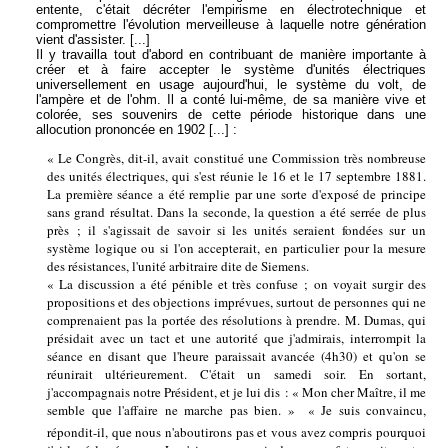
entente, c'était décréter l'empirisme en électrotechnique et
compromettre l'évolution merveilleuse à laquelle notre génération
vient d'assister. [...]
Il y travailla tout d'abord en contribuant de manière importante à
créer et à faire accepter le système d'unités électriques
universellement en usage aujourd'hui, le système du volt, de
l'ampère et de l'ohm. Il a conté lui-même, de sa manière vive et
colorée, ses souvenirs de cette période historique dans une
allocution prononcée en 1902 [...] :
« Le Congrès, dit-il, avait constitué une Commission très nombreuse
des unités électriques, qui s'est réunie le 16 et le 17 septembre 1881.
La première séance a été remplie par une sorte d'exposé de principe
sans grand résultat. Dans la seconde, la question a été serrée de plus
près ; il s'agissait de savoir si les unités seraient fondées sur un
système logique ou si l'on accepterait, en particulier pour la mesure
des résistances, l'unité arbitraire dite de Siemens.
« La discussion a été pénible et très confuse ; on voyait surgir des
propositions et des objections imprévues, surtout de personnes qui ne
comprenaient pas la portée des résolutions à prendre. M. Dumas, qui
présidait avec un tact et une autorité que j'admirais, interrompit la
séance en disant que l'heure paraissait avancée (4h30) et qu'on se
réunirait ultérieurement. C'était un samedi soir. En sortant,
j'accompagnais notre Président, et je lui dis : « Mon cher Maître, il me
semble que l'affaire ne marche pas bien. »  « Je suis convaincu,
répondit-il, que nous n'aboutirons pas et vous avez compris pourquoi