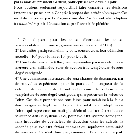
par la mort du président Garfield, pour épuiser son ordre du jour [...].
Nous voulons seulement aujourd'hui faire connaître les décisions
importantes prises par le Congrès à propos des
unités électriques
. Ces
résolutions prises par la
Commission des Unités
ont été adoptées
à
l'unanimité
par la 1ère section et par l'assemblée plénière :
1° On adoptera pour les unités électriques les unités
fondamentales : centimètre, gramme-masse, seconde (C.G.S).
2° Les unités pratiques, l'ohm, le volt, conserveront leur définition
9
8
actuelle : 10
pour l'ohm et 10
pour le volt.
3° L'unité de résistance (Ohm) sera représentée par une colonne de
mercure d'un millimètre carré de section à la température de zéro
degré centigrade.
4° Une commission internationale sera chargée de déterminer, par
de nouvelles expériences, pour la pratique, la longueur de la
colonne de mercure de 1 millimètre carré de section à la
température de zéro degré centigrade, qui représentera la valeur de
l'ohm. Ces deux propositions sont faites pour satisfaire à la fois à
deux exigences légitimes ; la première, relative à l'adoption de
l'ohm, qui représente un multiple décimal de l'unité absolue de
résistance dans le système CGS, pour avoir un système homogène,
sans introduire de coefficient de réduction dans les calculs, la
seconde pour avoir un
étalon constant
qui représente cette unité
de résistance. Ce n'est donc pas, comme on l'a dit quelque part,