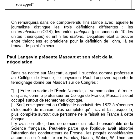
son appel"
On remarquera dans ce compte-rendu l'insistance avec laquelle le
journaliste distingue les trois définitions différentes : les
unités
absolues
(CGS), les unités
pratiques
(puissances de 10 des
unités théoriques) et enfin les
étalons
. L'équilibre était à trouver
entre théoriciens et praticiens pour la définition de l'ohm, là se
trouvait le point épineux.
Paul Langevin présente Mascart et son récit de la
négociation
Dans sa notice sur Mascart, auquel il succéda comme professeur
au Collège de France, le physicien Paul Langevin rapporte le
témoignage donné par Mascart sur ce Congrès :
"[...] Entre sa sortie de l'École Normale, et sa nomination, à trente-
cinq ans, comme professeur au Collège de France, Mascart s'était
occupé surtout de recherches d'optique.
[...Son] enseignement au Collège le conduisit dès 1872 à s'occuper
d'électricité de manière plus complète qu'il n'avait fait jusque là,
plus complète surtout que personne ne le faisait en France à cette
époque.
Il y avait en effet, dans ce domaine, un retard considérable de la
Science française. Peut-être parce que l'optique avait absorbé
l'attention des continuateurs de Fresnel, les progrès considérables
accomplis en électricité par Faraday, Gauss, Weber, W. Thomson