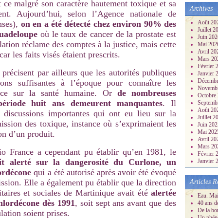
t ce malgré son caractère hautement toxique et sa
Archives
ent. Aujourd’hui, selon l’Agence nationale de
nses),
on en a été détecté chez environ 90% des
Août 20
Juillet 
Guadeloupe
où le taux de cancer de la prostate est
Juin 20
ation réclame des comptes à la justice, mais cette
Mai 20
Avril 2
r les faits visés étaient prescrits.
Mars 2
Février
précisent par ailleurs que les autorités publiques
Janvier
Décembr
ions suffisantes à l’époque pour connaître les
Novemb
ance sur la santé humaine. Or
de nombreuses
Octobre
période huit ans demeurent manquantes
. Il
Septemb
Août 20
s discussions importantes qui ont eu lieu sur la
Juillet 
ssion des toxique, instance où s’exprimaient les
Juin 20
Mai 20
on d’un produit.
Avril 2
Mars 2
dio France a cependant pu établir qu’en 1981, le
Février
t alerté sur la dangerosité du Curlone, un
Janvier
ordécone
qui a été autorisé après avoir été évoqué
sion. Elle a également pu établir que la direction
Articles R
taires et sociales de Martinique avait été
alertée
Eau. Mai
chlordécone dès 1991
, soit sept ans avant que des
40 ans d
De la bo
ation soient prises.
Un phéno