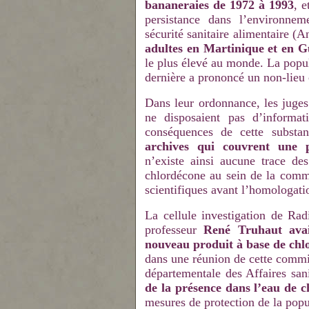
bananeraies de 1972 à 1993
, e
persistance dans l’environnem
sécurité sanitaire alimentaire (A
adultes en Martinique et en 
le plus élevé au monde. La popul
dernière a prononcé un non-lieu ca
Dans leur ordonnance, les juges 
ne disposaient pas d’informat
conséquences de cette subst
archives qui couvrent une 
n’existe ainsi aucune trace de
chlordécone au sein de la commi
scientifiques avant l’homologati
La cellule investigation de Ra
professeur
René Truhaut avai
nouveau produit à base de chl
dans une réunion de cette commis
départementale des Affaires sani
de la présence dans l’eau de 
mesures de protection de la popul