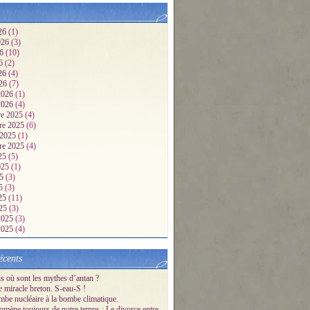
26
(1)
2026
(3)
26
(10)
26
(2)
026
(4)
026
(7)
 2026
(1)
 2026
(4)
e 2025
(4)
re 2025
(6)
 2025
(1)
re 2025
(4)
25
(5)
2025
(1)
25
(3)
25
(3)
025
(11)
025
(3)
 2025
(3)
 2025
(4)
écents
s où sont les mythes d’antan ?
e miracle breton. S-eau-S !
mbe nucléaire à la bombe climatique.
mène toujours de notre temps : Le divorce entre