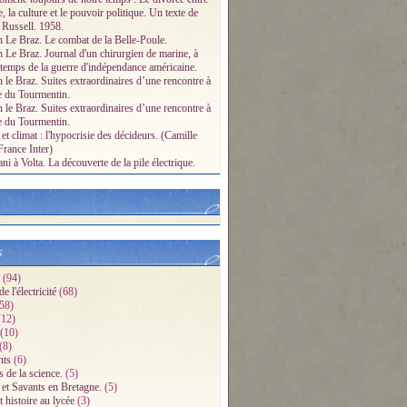
e, la culture et le pouvoir politique. Un texte de
 Russell. 1958.
n Le Braz. Le combat de la Belle-Poule.
n Le Braz. Journal d'un chirurgien de marine, à
 temps de la guerre d'indépendance américaine.
 le Braz. Suites extraordinaires d’une rencontre à
e du Tourmentin.
 le Braz. Suites extraordinaires d’une rencontre à
e du Tourmentin.
et climat : l'hypocrisie des décideurs. (Camille
France Inter)
i à Volta. La découverte de la pile électrique.
s
(94)
e l'électricité
(68)
58)
12)
(10)
(8)
ts
(6)
s de la science.
(5)
 et Savants en Bretagne.
(5)
 histoire au lycée
(3)