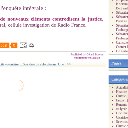
la scienc
 l'enquête intégrale :
Bertrand
Sébastie
Sébastie
de nouveaux éléments contredisent la justice
,
Brest au
l, cellule investigation de Radio France.
Sébastien
l’auberg
Sébastien
l’auberg
Canicule 
post
0
Cronier 
De Galvan
Published by Gérard Borvon
commenter cet article
…
Pages
é volontaire....
Scandale du chlordécone. Une... >>
Catégorie
Actualité
Histoire d
Chimie
(
English
(
Romans
au lycée
Documen
Cicatrice
Sciences
Chimie et