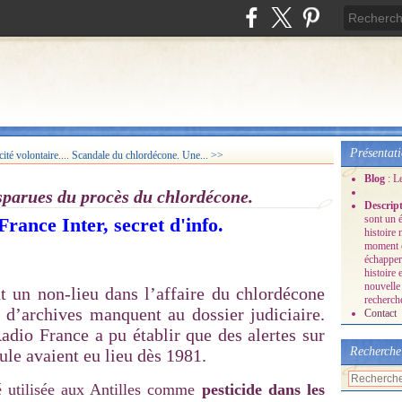
Présentat
é volontaire....
Scandale du chlordécone. Une... >>
Blog
: L
isparues du procès du chlordécone.
Descrip
sont un é
France Inter, secret d'info.
histoire
moment o
échapper
histoire 
nouvelle 
t un non-lieu dans l’affaire du chlordécone
recherche
 d’archives manquent au dossier judiciaire.
Contact
Radio France a pu établir que des alertes sur
Recherche
ule avaient eu lieu dès 1981.
é utilisée aux Antilles comme
pesticide dans les