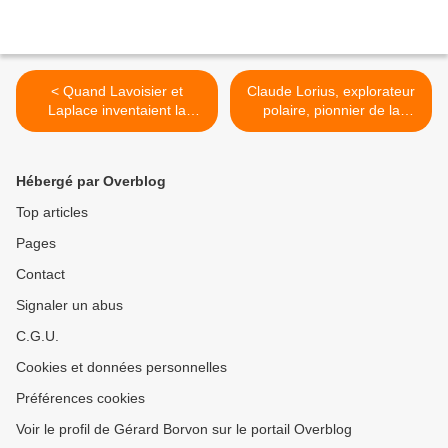
< Quand Lavoisier et
Claude Lorius, explorateur
Laplace inventaient la
polaire, pionnier de la
calorimétrie et découvraient
glaciologie. Premier lanceur
les trois états de la
d’alerte sur l’origine
matière..
humaine des dérèglements
Hébergé par Overblog
climatiques.. >
Top articles
Pages
Contact
Signaler un abus
C.G.U.
Cookies et données personnelles
Préférences cookies
Voir le profil de Gérard Borvon sur le portail Overblog