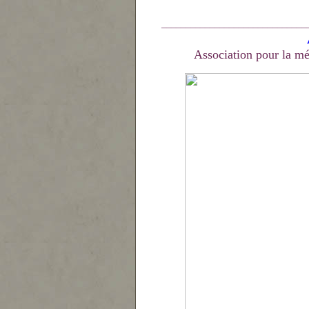
______________________________
Association pour la mé