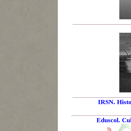
____________________________
____________________________
IRSN. Histo
_____________________________
Eduscol. Cu