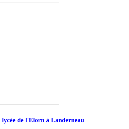
______________________________________________
 lycée de l'Elorn à Landerneau