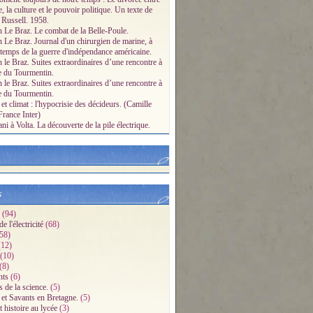
e, la culture et le pouvoir politique. Un texte de
 Russell. 1958.
n Le Braz. Le combat de la Belle-Poule.
n Le Braz. Journal d'un chirurgien de marine, à
 temps de la guerre d'indépendance américaine.
 le Braz. Suites extraordinaires d’une rencontre à
e du Tourmentin.
 le Braz. Suites extraordinaires d’une rencontre à
e du Tourmentin.
et climat : l'hypocrisie des décideurs. (Camille
France Inter)
i à Volta. La découverte de la pile électrique.
s
(94)
e l'électricité
(68)
58)
12)
(10)
(8)
ts
(6)
s de la science.
(5)
 et Savants en Bretagne.
(5)
 histoire au lycée
(3)