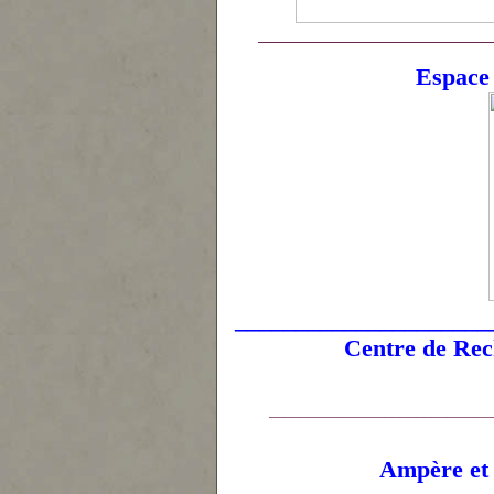
______________________________
Espace 
_____________________
Centre de Rech
_____________________________
Ampère et l