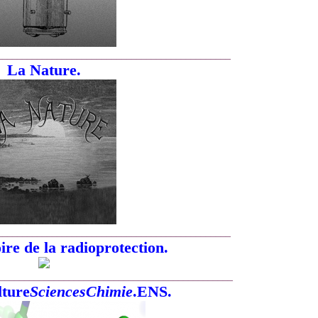
_______________________________________________
La Nature.
_______________________________________________
ire de la radioprotection.
_______________________________________________
lture
SciencesChimie
.ENS.