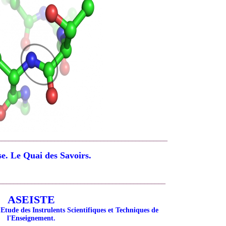
________________________________________________
e. Le Quai des Savoirs.
_______________________________________________
ASEISTE
Etude des Instrulents Scientifiques et Techniques de
l'Enseignement.