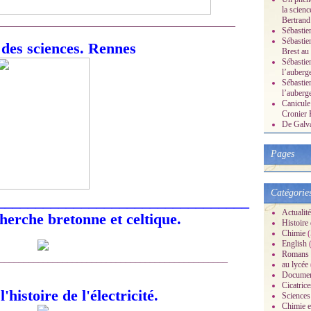
la scienc
Bertrand
_________________________________________________
Sébastie
Sébastie
des sciences. Rennes
Brest au
Sébastien
l’auberg
Sébastien
l’auberg
Canicule 
Cronier 
De Galvan
Pages
Catégorie
_________________________________
Actualité
erche bretonne et celtique.
Histoire d
Chimie
(
English
(
Romans
_______________________________________________
au lycée
Documen
Cicatrice
'histoire de l'électricité.
Sciences
Chimie et