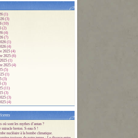
26
(1)
2026
(3)
26
(10)
26
(2)
026
(4)
026
(7)
 2026
(1)
 2026
(4)
e 2025
(4)
re 2025
(6)
 2025
(1)
re 2025
(4)
25
(5)
2025
(1)
25
(3)
25
(3)
025
(11)
025
(3)
 2025
(3)
 2025
(4)
écents
s où sont les mythes d’antan ?
e miracle breton. S-eau-S !
mbe nucléaire à la bombe climatique.
mène toujours de notre temps : Le divorce entre