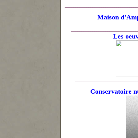
__________________________________
Maison d'Ampè
_______________________________
Les oeuv
_____________________________
Conservatoire n