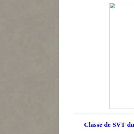
____________________________
Classe de SVT du