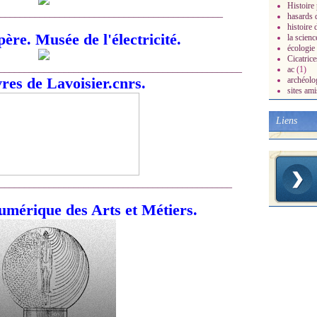
Histoire 
_____________________________________________
hasards d
histoire 
re. Musée de l'électricité.
la scienc
écologie
Cicatrice
_________________________________________________
ac
(1)
res de Lavoisier.cnrs.
archéolo
sites ami
Liens
_______________________________________________
umérique des Arts et Métiers.