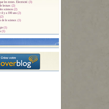
par les textes. Electricité.
(3)
e lecture.
(2)
des sciences
(2)
e il y a 100 ans
(2)
(2)
s de le science.
(1)
gie
(1)
s
(1)