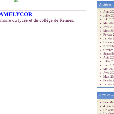
Archives
_________________________________________________
Août 20
AMELYCOR
Juillet 
moire du lycée et du collège de Rennes.
Juin 20
Mai 20
Avril 2
Mars 2
Février
Janvier
Décembr
Novemb
Octobre
Septemb
Août 20
Juillet 
Juin 20
Mai 20
Avril 2
Mars 2
Février
Janvier
Articles R
Eau. Mai
40 ans d
De la bo
Un phéno