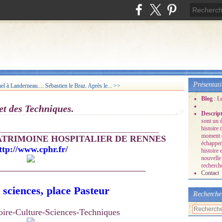
Présentat
l à Landerneau....
Sébastien le Braz. Après le... >>
Blog
: L
 et des Techniques.
Descrip
sont un é
histoire
______________________________________________
moment o
ATRIMOINE HOSPITALIER DE RENNES
échapper
ttp://www.cphr.fr/
histoire 
nouvelle 
recherche
__________________________________________
Contact
sciences, place Pasteur
Recherche
oire-Culture-Sciences-Techniques