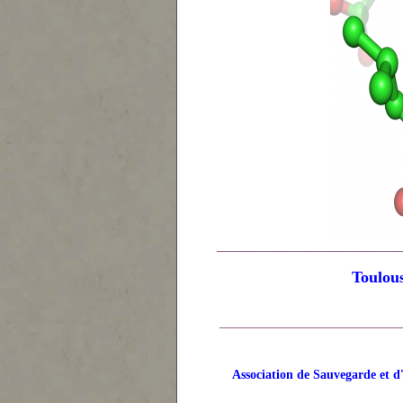
_____________________________
Toulous
_____________________________
Association de Sauvegarde et d'