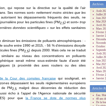
Archives
tion, qui repose sur la directive sur la qualité de l'air
Août 20
 ans. Ses normes sont
« nettement moins strictes que les
Juillet 
s autorisent les dépassements fréquents des seuils, ne
Juin 20
Mai 20
journalière pour les particules fines (PM
) et sont
« trop
2,5
Avril 2
rnières données scientifiques »
sur les effets sanitaires
Mars 2
Février
Janvier
Décembr
ire diminuer les émissions de polluants atmosphériques : -
Novemb
e soufre entre 1990 et 2015, - 56 % d'émissions dioxyde
Octobre
ticules fines (PM
) depuis 2000. Mais cela ne se traduit
Septemb
2,5
Août 20
similaire au niveau des concentrations en polluants
Juillet 
sphérique serait même sous-estimée faute d'avoir été
Juin 20
Mai 20
giques (à proximité des axes routiers ou des sites
Avril 2
Mars 2
Février
 de la Cour des comptes française
qui soulignait, en
Janvier
 zones dépassaient les seuils réglementaires européens
u de PM
malgré deux décennies de réduction des
Articles R
2,5
aussi écho à l'appel de l'Agence nationale de sécurité
Eau. Mai
ANSES) pour que
la France se dote de normes plus
40 ans d
De la bo
Un phéno