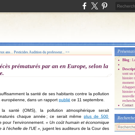
Présentat
ux ans...
Pesticides.Audition du professeur... >>
Blog
: L
 décès prématurés par an en Europe, selon la
Descrip
e.
sont un é
histoire
moment o
échapper
histoire 
ffisamment la santé de ses habitants contre la pollution
nouvelle 
es européenne, dans un rapport
publié
ce 11 septembre.
recherche
Contact
 la santé (OMS), la pollution atmosphérique serait
maturés chaque année ; ce serait même
plus de 500
Recherche
 pour l'environnement.
« Un coût humain et économique
 à l'échelle de l'UE »,
jugent les auditeurs de la Cour des