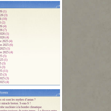
26
(1)
2026
(3)
26
(10)
26
(2)
026
(4)
026
(7)
 2026
(1)
 2026
(4)
e 2025
(4)
re 2025
(6)
 2025
(1)
re 2025
(4)
25
(5)
2025
(1)
25
(3)
25
(3)
025
(11)
025
(3)
 2025
(3)
 2025
(4)
écents
s où sont les mythes d’antan ?
e miracle breton. S-eau-S !
mbe nucléaire à la bombe climatique.
mène toujours de notre temps : Le divorce entre