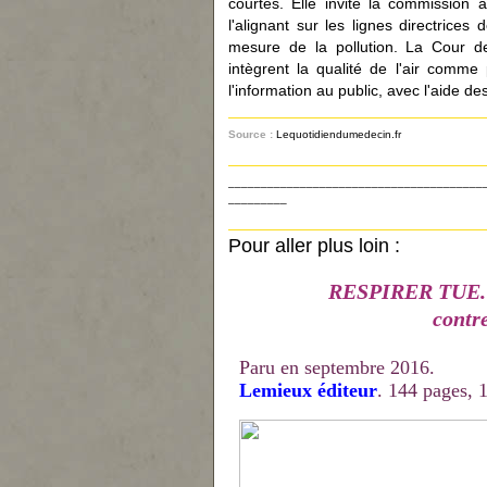
courtes. Elle invite la commission à
l'alignant sur les lignes directrice
mesure de la pollution. La Cour d
intègrent la qualité de l'air comme 
l'information au public, avec l'aide d
Source :
Lequotidiendumedecin.fr
_______________________________________
_________
Pour aller plus loin :
RESPIRER TUE. Un
contre
Paru en septembre 2016.
Lemieux éditeur
. 144 pages, 