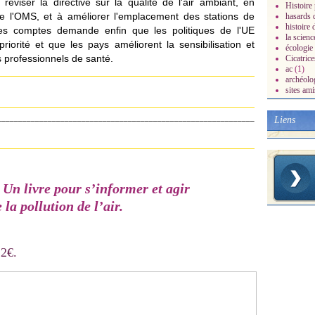
 réviser la directive sur la qualité de l'air ambiant, en
Histoire 
s de l'OMS, et à améliorer l'emplacement des stations de
hasards d
histoire 
es comptes demande enfin que les politiques de l'UE
la scienc
priorité et que les pays améliorent la sensibilisation et
écologie
es professionnels de santé.
Cicatrice
ac
(1)
archéolo
sites ami
_____________________________________________________________
Liens
 livre pour s’informer et agir
 la pollution de l’air.
12€.