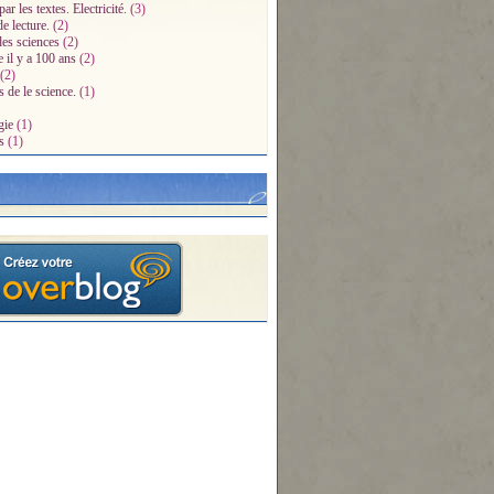
par les textes. Electricité.
(3)
e lecture.
(2)
des sciences
(2)
e il y a 100 ans
(2)
(2)
s de le science.
(1)
gie
(1)
s
(1)