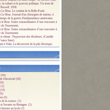
e, la culture et le pouvoir politique. Un texte de
 Russell. 1958.
n Le Braz. Le combat de la Belle-Poule.
n Le Braz. Journal d'un chirurgien de marine, à
 temps de la guerre d'indépendance américaine.
 le Braz. Suites extraordinaires d’une rencontre à
e du Tourmentin.
 le Braz. Suites extraordinaires d’une rencontre à
e du Tourmentin.
et climat : l'hypocrisie des décideurs. (Camille
France Inter)
i à Volta. La découverte de la pile électrique.
s
(94)
e l'électricité
(68)
58)
12)
(10)
(8)
ts
(6)
s de la science.
(5)
 et Savants en Bretagne.
(5)
 histoire au lycée
(3)