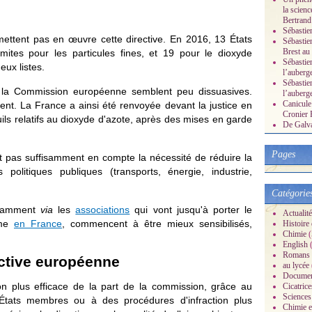
la scienc
Bertrand
Sébastie
mettent pas en œuvre cette directive. En 2016, 13 États
Sébastie
Brest au
mites pour les particules fines, et 19 pour le dioxyde
Sébastien
deux listes.
l’auberg
Sébastien
r la Commission européenne semblent peu dissuasives.
l’auberg
Canicule 
tirent. La France a ainsi été renvoyée devant la justice en
Cronier 
ils relatifs au dioxyde d'azote, après des mises en garde
De Galvan
Pages
t pas suffisamment en compte la nécessité de réduire la
 politiques publiques (transports, énergie, industrie,
Catégorie
otamment
via
les
associations
qui vont jusqu'à porter le
Actualité
me
en France
, commencent à être mieux sensibilisés,
Histoire d
Chimie
(
English
(
Romans
rective européenne
au lycée
Documen
 plus efficace de la part de la commission, grâce au
Cicatrice
Sciences
États membres ou à des procédures d'infraction plus
Chimie et