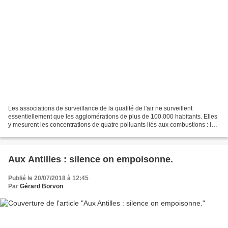
Les associations de surveillance de la qualité de l'air ne surveillent
essentiellement que les agglomérations de plus de 100.000 habitants. Elles
y mesurent les concentrations de quatre polluants liés aux combustions : le
dioxyde de soufre (SO 2 ), le...
Aux Antilles : silence on empoisonne.
Publié le 20/07/2018 à 12:45
Par
Gérard Borvon