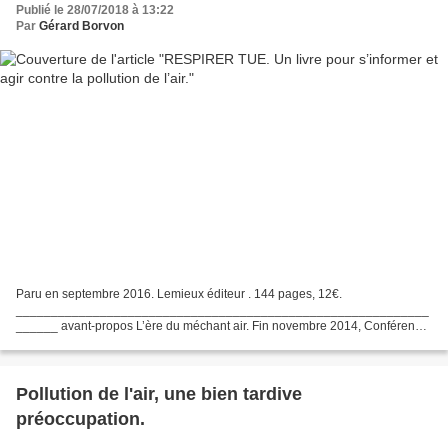
Publié le 28/07/2018 à 13:22
Par
Gérard Borvon
Paru en septembre 2016. Lemieux éditeur . 144 pages, 12€.
___________________________________________________________
______ avant-propos L’ère du méchant air. Fin novembre 2014, Conférence
environnementale , discours télévisé de François Hollande, depuis...
Pollution de l'air, une bien tardive
préoccupation.