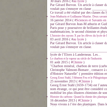
30 mars 2016 ( #
au lycée
)
Par Gérard Borvon. Un article à classer d
voulait pas s'ennuyer en classe ____
Ce travail a été réalisé par des classes du l
Jean-Mathurin et Guillaume Mazéas. Deux savants
16 janvier 2014 ( #
Sciences et Savants en
par Gérard Borvon Jean-M athurin et Guil
Paris pour y poursuivre de brillantes étud
mathématicien, le second chimiste et phys
L'histoire des rayons X par les élèves du lycée de
03 avril 2016 ( #
au lycée
)
Par Gérard Borvon. Un article à classer d
voulait pas s'ennuyer en classe.
__________________________________
lycée de l’Elorn à Landerneau. Les...
Le charbon et la vapeur au siècle de l'industrie.
01 août 2015 ( #
Chimie
)
"Charbon minéral, charbon de terre (carbo p
Christophe Valmont-Bomare , consacre à c
d'Histoire Naturelle" ( première édition en
Georg Ernst Stahl, l’élément Feu et le Phlogistique
25 novembre 2013 ( #
Chimie
)
Georg Ernst Stahl (1659-1734) est l’auteur
nom étrange, ce qui peut être considéré c
mobilisé les plus illustres chimistes de son
Histoire du carbone. Quand la chimie des plastiques
16 décembre 2013 ( #
Chimie
)
Nous vivons à l’ère des plastiques. Dans l