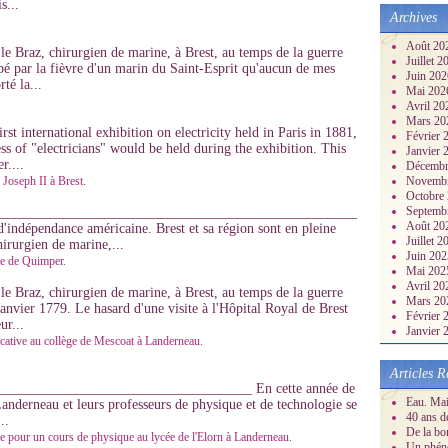
s...
Archives
Août 20
le Braz, chirurgien de marine, à Brest, au temps de la guerre
Juillet 
é par la fièvre d'un marin du Saint-Esprit qu'aucun de mes
Juin 20
té la...
Mai 20
Avril 2
Mars 2
st international exhibition on electricity held in Paris in 1881,
Février
ess of "electricians" would be held during the exhibition. This
Janvier
r....
Décembr
 Joseph II à Brest.
Novemb
Octobre
Septemb
_____________________________________________________
Août 20
d'indépendance américaine. Brest et sa région sont en pleine
Juillet 
irurgien de marine,...
Juin 20
ge de Quimper.
Mai 20
Avril 2
le Braz, chirurgien de marine, à Brest, au temps de la guerre
Mars 2
nvier 1779. Le hasard d'une visite à l'Hôpital Royal de Brest
Février
ur...
Janvier
ucative au collège de Mescoat à Landerneau.
Articles R
___________________________________ En cette année de
Eau. Mai
anderneau et leurs professeurs de physique et de technologie se
40 ans d
..
De la bo
pe pour un cours de physique au lycée de l'Elorn à Landerneau.
Un phéno