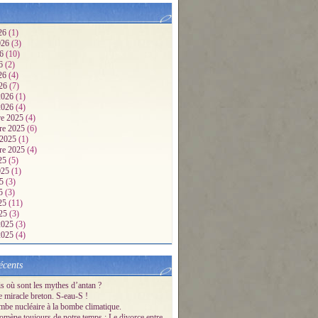
26
(1)
2026
(3)
26
(10)
26
(2)
026
(4)
026
(7)
 2026
(1)
 2026
(4)
e 2025
(4)
re 2025
(6)
 2025
(1)
re 2025
(4)
25
(5)
2025
(1)
25
(3)
25
(3)
025
(11)
025
(3)
 2025
(3)
 2025
(4)
écents
s où sont les mythes d’antan ?
e miracle breton. S-eau-S !
mbe nucléaire à la bombe climatique.
mène toujours de notre temps : Le divorce entre