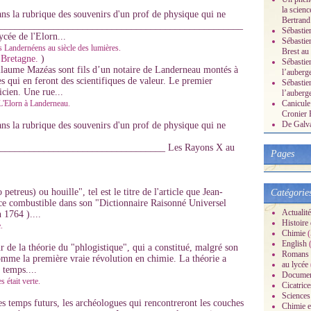
la scienc
ans la rubrique des souvenirs d'un prof de physique qui ne
Bertrand
_______________________________________________________
Sébastie
ycée de l'Elorn...
Sébastie
 Landernéens au siècle des lumières.
Brest au
 Bretagne.
)
Sébastien
laume Mazéas sont fils d’un notaire de Landerneau montés à
l’auberg
es qui en feront des scientifiques de valeur. Le premier
Sébastien
icien. Une rue...
l’auberg
 L'Elorn à Landerneau.
Canicule 
Cronier 
De Galvan
ans la rubrique des souvenirs d'un prof de physique qui ne
__________________________________ Les Rayons X au
Pages
etreus) ou houille", tel est le titre de l'article que Jean-
Catégorie
e combustible dans son "Dictionnaire Raisonné Universel
Actualité
 1764 )....
Histoire d
.
Chimie
(
English
(
 de la théorie du "phlogistique", qui a constitué, malgré son
Romans
omme la première vraie révolution en chimie. La théorie a
au lycée
 temps....
Documen
 était verte.
Cicatrice
Sciences
es temps futurs, les archéologues qui rencontreront les couches
Chimie et