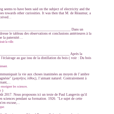
g seems to have been said on the subject of electricity and the
oes towards other curiosities. It was then that M. de Réaumur, a
eived...
_________________________________________ Dans un
resse le tableau des observations et conclusions antérieures à la
 la paternité....
ait la ville.
_______________________________________ Après la
éclairage au gaz issu de la distillation du bois ( voir : Du bois
aimant.
 communiquait la vie aux choses inanimées au moyen de l’ambre
agnésie" (μαγνήτις λίθος), l’aimant naturel. Contrairement à
mant,...
 enseigner les sciences.
e
)
ût 2017. Nous proposons ici un texte de Paul Langevin qu'il
 en sciences pendant sa formation. 1926. "Le sujet de cette
m'en excuse,...
ique.