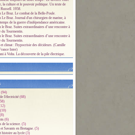
e, la culture et le pouvoir politique. Un texte de
 Russell. 1958.
n Le Braz. Le combat de la Belle-Poule.
n Le Braz. Journal d'un chirurgien de marine, à
 temps de la guerre d'indépendance américaine.
 le Braz. Suites extraordinaires d’une rencontre à
e du Tourmentin.
 le Braz. Suites extraordinaires d’une rencontre à
e du Tourmentin.
et climat : l'hypocrisie des décideurs. (Camille
France Inter)
i à Volta. La découverte de la pile électrique.
s
(94)
e l'électricité
(68)
58)
12)
(10)
(8)
ts
(6)
s de la science.
(5)
 et Savants en Bretagne.
(5)
 histoire au lycée
(3)