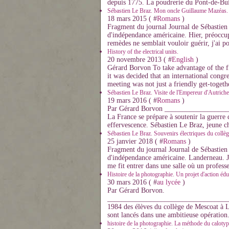
depuis 1775. La poudrerie du Pont-de-Bui
Sébastien Le Braz. Mon oncle Guillaume Mazéas.
18 mars 2015 ( #
Romans
)
Fragment du journal Journal de Sébastien 
d'indépendance américaine. Hier, préoccup
remèdes ne semblait vouloir guérir, j'ai por
History of the electrical units.
20 novembre 2013 ( #
English
)
Gérard Borvon To take advantage of the fir
it was decided that an international congr
meeting was not just a friendly get-togethe
Sébastien Le Braz. Visite de l'Empereur d'Autriche
19 mars 2016 ( #
Romans
)
Par Gérard Borvon ________________
La France se prépare à soutenir la guerre 
effervescence. Sébastien Le Braz, jeune ch
Sébastien Le Braz. Souvenirs électriques du collè
25 janvier 2018 ( #
Romans
)
Fragment du journal Journal de Sébastien 
d'indépendance américaine. Landerneau. Ja
me fit entrer dans une salle où un professe
Histoire de la photographie. Un projet d'action éd
30 mars 2016 ( #
au lycée
)
Par Gérard Borvon.
___________________________________
1984 des élèves du collège de Mescoat à L
sont lancés dans une ambitieuse opération.
histoire de la photographie. La méthode du caloty