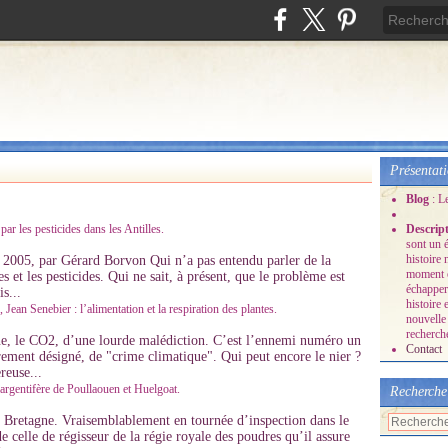
Présentat
Blog
: L
ar les pesticides dans les Antilles.
Descrip
sont un é
histoire
t 2005, par Gérard Borvon Qui n’a pas entendu parler de la
moment o
s et les pesticides. Qui ne sait, à présent, que le problème est
échapper
s...
histoire 
ean Senebier : l’alimentation et la respiration des plantes.
nouvelle 
recherche
e, le CO2, d’une lourde malédiction. C’est l’ennemi numéro un
Contact
rement désigné, de "crime climatique". Qui peut encore le nier ?
reuse...
argentifère de Poullaouen et Huelgoat.
Recherche
n Bretagne. Vraisemblablement en tournée d’inspection dans le
e celle de régisseur de la régie royale des poudres qu’il assure