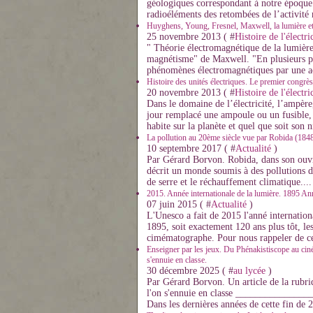
géologiques correspondant à notre époque
radioéléments des retombées de l’activité 
Huyghens, Young, Fresnel, Maxwell, la lumière et l'
25 novembre 2013 ( #
Histoire de l'électri
" Théorie électromagnétique de la lumière".
magnétisme" de Maxwell. "En plusieurs pass
phénomènes électromagnétiques par une ac
Histoire des unités électriques. Le premier congrès 
20 novembre 2013 ( #
Histoire de l'électri
Dans le domaine de l’électricité, l’ampère,
jour remplacé une ampoule ou un fusible, 
habite sur la planète et quel que soit son n
La pollution au 20ème siècle vue par Robida (184
10 septembre 2017 ( #
Actualité
)
Par Gérard Borvon. Robida, dans son ouvra
décrit un monde soumis à des pollutions di
de serre et le réchauffement climatique....
2015. Année internationale de la lumière. 1895 An
07 juin 2015 ( #
Actualité
)
L'Unesco a fait de 2015 l'anné internation
1895, soit exactement 120 ans plus tôt, le
cimématographe. Pour nous rappeler de ce
Enseigner par les jeux. Du Phénakistiscope au cin
s'ennuie en classe.
30 décembre 2025 ( #
au lycée
)
Par Gérard Borvon. Un article de la rubri
l'on s'ennuie en classe ____________
Dans les dernières années de cette fin de 2