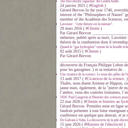
The first electric capacitor: the Leiden bottle.
24 janvier 2021 ( #
English
)
Gérard Borvon In the year 1746, everythin
interest of the "Philosophers of Nature" g
member of the Académie des Sciences, rec
Lavoisier : "cette théorie est la mienne".
29 mars 2016 ( #
Chimie
)
Par Gérard Borvon. ________________
mémoire, publié après sa mort, Lavoisier d
théorie de la combustion dont il revendique
Quand le "gaz hydrogène" extrait de la houille éclair
02 août 2015 ( #
Chimie
)
Par Gérard Borvon.
__________________________________
découverte du Français Philippe Lebon de l'
pour les gazogènes. ) et sa tentative de...
Une cicatrice de la science. Le nom des pôles de l'
13 août 2017 ( #
Cicatrices de la science.
)
Thalès, nous disent Aristote et Hippias,
jaune mais, également, de la "pierre de m
l’ambre, venu des contrées lointaines, l’ai
1926. Paul Langevin et l'histoire des sciences pour
22 mai 2026 ( #
Chimie et histoire au lycé
Gérard Borvon. Première mise en ligne ao
faudrait présenter à tout futur enseignant
conférence est quelque peu abstrait, et je 
De Galvani à Volta. La découverte de la pile électr
15 juin 2026 ( #
Histoire de l'électricité
)