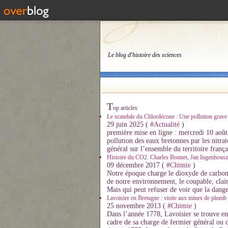
Le blog d'histoire des sciences
T
op articles
Le scandale du Chlordécone : Une pollution grave p
29 juin 2025 ( #
Actualité
)
première mise en ligne : mercredi 10 aoû
pollution des eaux bretonnes par les nitrate
général sur l’ensemble du territoire françai
Histoire du CO2. Charles Bonnet, Jan Ingenhousz, J
09 décembre 2017 ( #
Chimie
)
Notre époque charge le dioxyde de carbon
de notre environnement, le coupable, clai
Mais qui peut refuser de voir que la dange
Lavoisier en Bretagne : visite aux mines de plomb 
25 novembre 2013 ( #
Chimie
)
Dans l’année 1778, Lavoisier se trouve e
cadre de sa charge de fermier général ou d