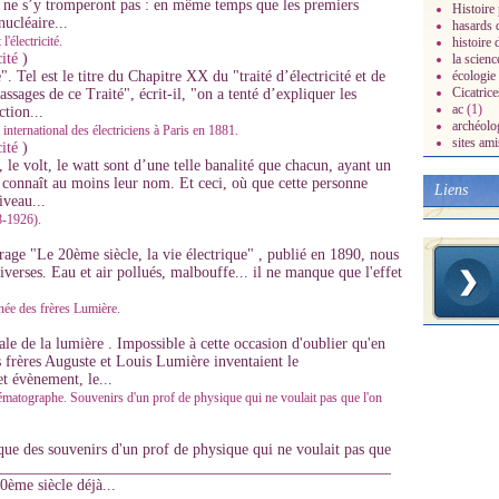
 ne s’y tromperont pas : en même temps que les premiers
Histoire 
nucléaire...
hasards d
électricité.
histoire 
cité
)
la scienc
 Tel est le titre du Chapitre XX du "traité d’électricité et de
écologie
Cicatrice
ages de ce Traité", écrit-il, "on a tenté d’expliquer les
ac
(1)
tion...
archéolo
international des électriciens à Paris en 1881.
sites ami
cité
)
 le volt, le watt sont d’une telle banalité que chacun, ayant un
connaît au moins leur nom. Et ceci, où que cette personne
Liens
iveau...
8-1926).
ge "Le 20ème siècle, la vie électrique" , publié en 1890, nous
verses. Eau et air pollués, malbouffe... il ne manque que l'effet
née des frères Lumière.
ale de la lumière . Impossible à cette occasion d'oublier qu'en
s frères Auguste et Louis Lumière inventaient le
t évènement, le...
ématographe. Souvenirs d'un prof de physique qui ne voulait pas que l'on
que des souvenirs d'un prof de physique qui ne voulait pas que
______________________________________________________
0ème siècle déjà...