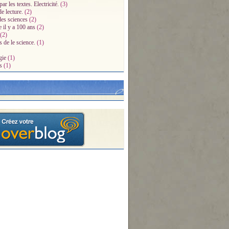
par les textes. Electricité.
(3)
e lecture.
(2)
des sciences
(2)
e il y a 100 ans
(2)
(2)
s de le science.
(1)
gie
(1)
s
(1)