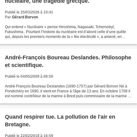
nucléaire, une tragédie grecque.
Publié le 25/03/2026 à 10:41
Par
Gérard Borvon
Qui entend « Nucléaire » pense Hiroshima, Nagasaki, Tchernobyl,
Fukushima.. Pourtant l’histoire du nucléaire est d’abord celle d’une quête
qui, depuis les premiers moments de la « fée électricité », a amené, en
France, à la découverte de la radioactivité...
André-François Boureau Deslandes. Philosophe
et scientifique.
Publié le 04/05/2009 à 08:50
André-François Boureau Deslandes (1690-1757) par Gérard Borvon Né à
Pondichéry en 1690, il vient en France à l'âge de 13 ans. En octobre 1708 il
est nommé contrôleur de la marine à Brest puis commissaire de la marine en
1716. Il est souvent qualifié de...
Quand respirer tue. La pollution de l'air en
Bretagne.
Publié le 22/02/2018 à 16:59