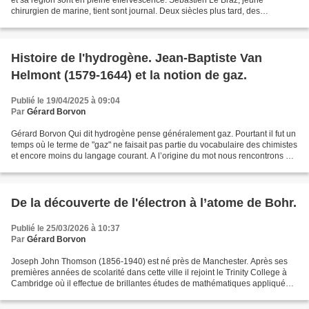
et sa région sont en pleine effervescence. Sébastien Le Braz, jeune
chirurgien de marine, tient sont journal. Deux siècles plus tard, des
fragments en sont retrouvés dans le grenier...
Histoire de l'hydrogène. Jean-Baptiste Van
Helmont (1579-1644) et la notion de gaz.
Publié le 19/04/2025 à 09:04
Par
Gérard Borvon
Gérard Borvon Qui dit hydrogène pense généralement gaz. Pourtant il fut un
temps où le terme de "gaz" ne faisait pas partie du vocabulaire des chimistes
et encore moins du langage courant. A l’origine du mot nous rencontrons un
médecin adepte des procédés...
De la découverte de l'électron à l’atome de Bohr.
Publié le 25/03/2026 à 10:37
Par
Gérard Borvon
Joseph John Thomson (1856-1940) est né près de Manchester. Après ses
premières années de scolarité dans cette ville il rejoint le Trinity College à
Cambridge où il effectue de brillantes études de mathématiques appliquées
à la physique. Nourri des théories...