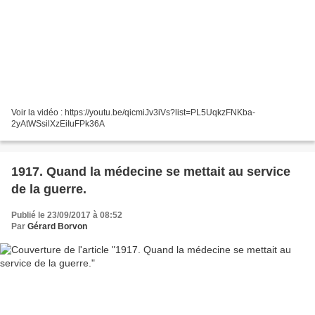
Voir la vidéo : https://youtu.be/qicmiJv3iVs?list=PL5UqkzFNKba-
2yAtWSsilXzEiIuFPk36A
1917. Quand la médecine se mettait au service
de la guerre.
Publié le 23/09/2017 à 08:52
Par
Gérard Borvon